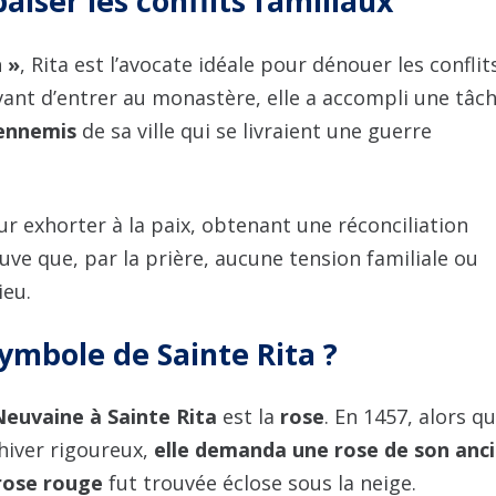
paiser les conflits familiaux
n »
, Rita est l’avocate idéale pour dénouer les conflit
vant d’entrer au monastère, elle a accompli une tâc
 ennemis
de sa ville qui se livraient une guerre
r exhorter à la paix, obtenant une réconciliation
ouve que, par la prière, aucune tension familiale ou
ieu.
symbole de Sainte Rita ?
Neuvaine à Sainte Rita
est la
rose
. En 1457, alors q
hiver rigoureux,
elle demanda une rose de son anc
rose rouge
fut trouvée éclose sous la neige.