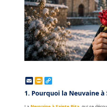
Email
Print
Copy
Link
1. Pourquoi la Neuvaine à S
La
Neuvaine à Sainte Rita
, qui se déro