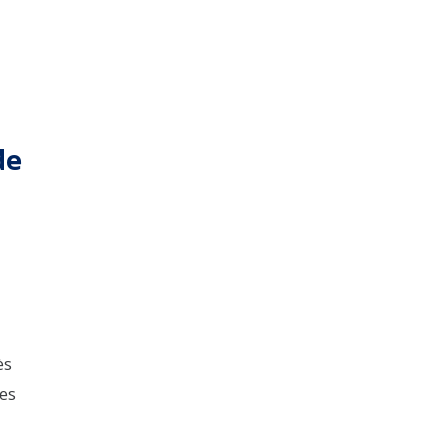
de
ès
es